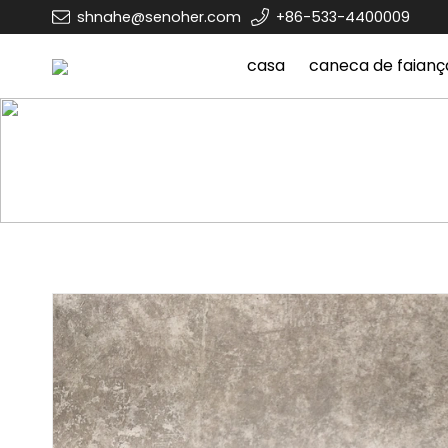
shnahe@senoher.com
+86-533-4400009
casa
caneca de faianç
casa
caneca de faiança
copo marlbor