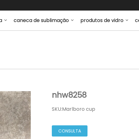
a
caneca de sublimação
produtos de vidro
c
o
nhw8258
nhw8258
SKU:
Marlboro cup
CONSULTA