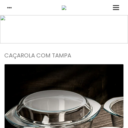
casa
produtos de vidro
caçarola com tampa
CAÇAROLA COM TAMPA