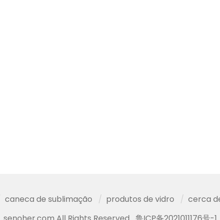
caneca de sublimação
produtos de vidro
cerca d
senoher.com All Rights Reserved
鲁ICP备2021011176号-1