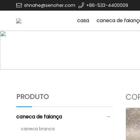
shnahe@senoher.com
+86-533-4400009
casa
caneca de faianç
casa
caneca de faiança
copo marlbor
PRODUTO
CO
caneca de faiança
caneca branca